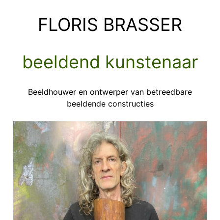
Ga
naar
FLORIS BRASSER
de
inhoud
beeldend kunstenaar
Beeldhouwer en ontwerper van betreedbare
beeldende constructies